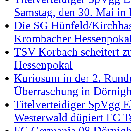
Samstag, den 30. Mai in
Die SG Hünfeld/Kirchhase
Krombacher Hessenpokal-
TSV Korbach scheitert z
Hessenpokal
Kuriosum in der 2. Rund
Überraschung in Dörnig
Titelverteidiger SpVgg El
Westerwald düpiert FC 
FC Germania 08 Dörnigh