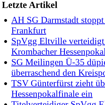
Letzte Artikel
AH SG Darmstadt stoppt
Frankfurt
SpVgg Eltville verteidig
Krombacher Hessenpokal
SG Meilingen Ü-35 düpie
überraschend den Kreisp
TSV Günterfürst zieht ü
Hessenpokalfinale ein
Titelverteidiger SpVgg El