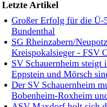
Letzte Artikel
Großer Erfolg für die Ü
Bundenthal
SG Rheinzabern/Neupotz
Kreispokalsieger - FSV O
SV Schauernheim steigt in
Eppstein und Mörsch sind
Der SV Schauernheim muß
Bobenheim-Roxheim und 
ASV Maxdorf holt sich de