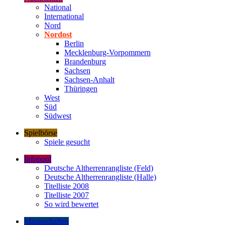
National
International
Nord
Nordost
Berlin
Mecklenburg-Vorpommern
Brandenburg
Sachsen
Sachsen-Anhalt
Thüringen
West
Süd
Südwest
Spielbörse
Spiele gesucht
Infopool
Deutsche Altherrenrangliste (Feld)
Deutsche Altherrenrangliste (Halle)
Titelliste 2008
Titelliste 2007
So wird bewertet
Mannschaften