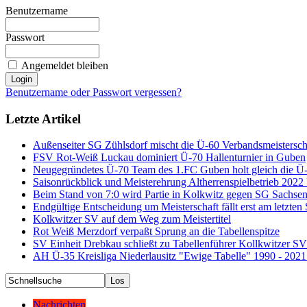
Benutzername
Passwort
Angemeldet bleiben
Benutzername oder Passwort vergessen?
Letzte Artikel
Außenseiter SG Zühlsdorf mischt die Ü-60 Verbandsmeistersch
FSV Rot-Weiß Luckau dominiert Ü-70 Hallenturnier in Guben
Neugegründetes Ü-70 Team des 1.FC Guben holt gleich die Ü-
Saisonrückblick und Meisterehrung Altherrenspielbetrieb 202
Beim Stand von 7:0 wird Partie in Kolkwitz gegen SG Sachse
Endgültige Entscheidung um Meisterschaft fällt erst am letzten 
Kolkwitzer SV auf dem Weg zum Meistertitel
Rot Weiß Merzdorf verpaßt Sprung an die Tabellenspitze
SV Einheit Drebkau schließt zu Tabellenführer Kollkwitzer S
AH Ü-35 Kreisliga Niederlausitz "Ewige Tabelle" 1990 - 2021
Nachrichten