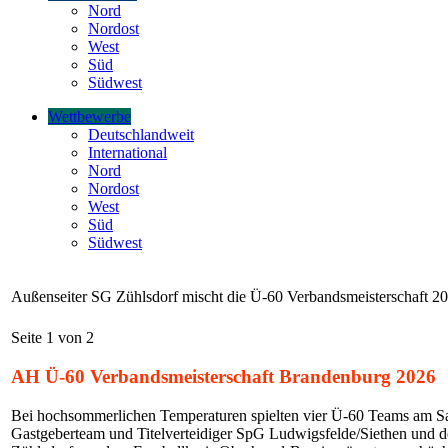
Nord
Nordost
West
Süd
Südwest
Wettbewerbe
Deutschlandweit
International
Nord
Nordost
West
Süd
Südwest
Außenseiter SG Zühlsdorf mischt die Ü-60 Verbandsmeisterschaft 20
Seite 1 von 2
AH Ü-60 Verbandsmeisterschaft Brandenburg 2026
Bei hochsommerlichen Temperaturen spielten vier Ü-60 Teams am Sa
Gastgeberteam und Titelverteidiger SpG Ludwigsfelde/Siethen und