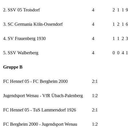
2. SSV 05 Troisdorf
4
2
1
1
9
3. SC Germania Köln-Ossendorf
4
1
2
1
6
4. SV Frauenberg 1930
4
1
1
2
3
5. SSV Walberberg
4
0
0
4
1
Gruppe B
FC Hennef 05 - FC Bergheim 2000
2:1
Jugendsport Wenau - VfR Übach-Palenberg
1:2
FC Hennef 05 - TuS Lammersdorf 1926
2:1
FC Bergheim 2000 - Jugendsport Wenau
1:2