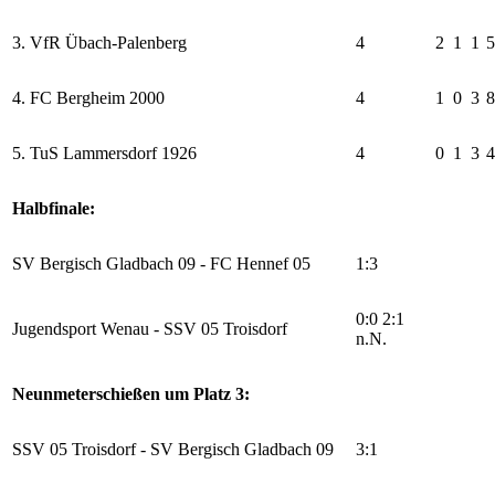
3. VfR Übach-Palenberg
4
2
1
1
5
4. FC Bergheim 2000
4
1
0
3
8
5. TuS Lammersdorf 1926
4
0
1
3
4
Halbfinale:
SV Bergisch Gladbach 09 - FC Hennef 05
1:3
0:0 2:1
Jugendsport Wenau - SSV 05 Troisdorf
n.N.
Neunmeterschießen um Platz 3:
SSV 05 Troisdorf - SV Bergisch Gladbach 09
3:1