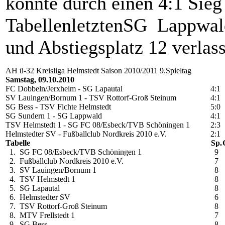
konnte durch einen 4:1 Sieg
TabellenletztenSG Lappwald
und Abstiegsplatz 12 verlas
AH ü-32 Kreisliga Helmstedt Saison 2010/2011 9.Spieltag
Samstag, 09.10.2010
FC Dobbeln/Jerxheim - SG Lapautal
4:1
SV Lauingen/Bornum 1 - TSV Rottorf-Groß Steinum
4:1
SG Bess - TSV Fichte Helmstedt
5:0
SG Sundern 1 - SG Lappwald
4:1
TSV Helmstedt 1 - SG FC 08/Esbeck/TVB Schöningen 1
2:3
Helmstedter SV - Fußballclub Nordkreis 2010 e.V.
2:1
Tabelle
Sp.
1. SG FC 08/Esbeck/TVB Schöningen 1
9
2. Fußballclub Nordkreis 2010 e.V.
7
3. SV Lauingen/Bornum 1
8
4. TSV Helmstedt 1
8
5. SG Lapautal
8
6. Helmstedter SV
6
7. TSV Rottorf-Groß Steinum
8
8. MTV Frellstedt 1
7
9. SG Bess
8