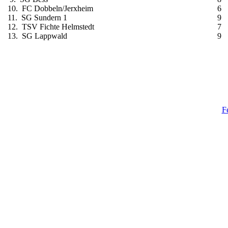
10. FC Dobbeln/Jerxheim
6
11. SG Sundern 1
9
12. TSV Fichte Helmstedt
7
13. SG Lappwald
9
F