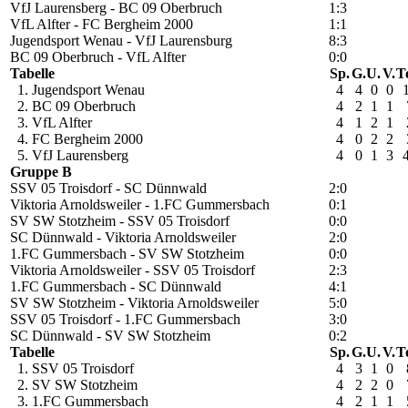
VfJ Laurensberg - BC 09 Oberbruch
1:3
VfL Alfter - FC Bergheim 2000
1:1
Jugendsport Wenau - VfJ Laurensburg
8:3
BC 09 Oberbruch - VfL Alfter
0:0
Tabelle
Sp.
G.
U.
V.
T
1. Jugendsport Wenau
4
4
0
0
2. BC 09 Oberbruch
4
2
1
1
3. VfL Alfter
4
1
2
1
4. FC Bergheim 2000
4
0
2
2
5. VfJ Laurensberg
4
0
1
3
Gruppe B
SSV 05 Troisdorf - SC Dünnwald
2:0
Viktoria Arnoldsweiler - 1.FC Gummersbach
0:1
SV SW Stotzheim - SSV 05 Troisdorf
0:0
SC Dünnwald - Viktoria Arnoldsweiler
2:0
1.FC Gummersbach - SV SW Stotzheim
0:0
Viktoria Arnoldsweiler - SSV 05 Troisdorf
2:3
1.FC Gummersbach - SC Dünnwald
4:1
SV SW Stotzheim - Viktoria Arnoldsweiler
5:0
SSV 05 Troisdorf - 1.FC Gummersbach
3:0
SC Dünnwald - SV SW Stotzheim
0:2
Tabelle
Sp.
G.
U.
V.
T
1. SSV 05 Troisdorf
4
3
1
0
2. SV SW Stotzheim
4
2
2
0
3. 1.FC Gummersbach
4
2
1
1