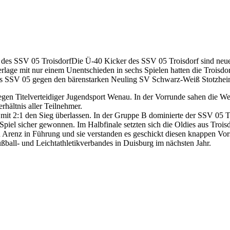
 des SSV 05 Troisdorf
Die Ü-40 Kicker des SSV 05 Troisdorf sind neue
age mit nur einem Unentschieden in sechs Spielen hatten die Troisdorf
 des SSV 05 gegen den bärenstarken Neuling SV Schwarz-Weiß Stotzhei
Titelverteidiger Jugendsport Wenau. In der Vorrunde sahen die Wenaue
hältnis aller Teilnehmer.
mit 2:1 den Sieg überlassen. In der Gruppe B dominierte der SSV 05 
ei Spiel sicher gewonnen. Im Halbfinale setzten sich die Oldies aus Tr
ch Arenz in Führung und sie verstanden es geschickt diesen knappen Vor
ßball- und Leichtathletikverbandes in Duisburg im nächsten Jahr.