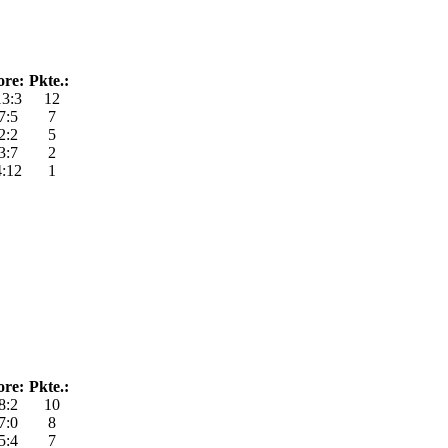
ore:
Pkte.:
13:3
12
7:5
7
2:2
5
3:7
2
4:12
1
ore:
Pkte.:
8:2
10
7:0
8
5:4
7