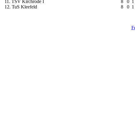
11. TSV Kirchrode I
8
0
1
12. TuS Kleefeld
8
0
1
F