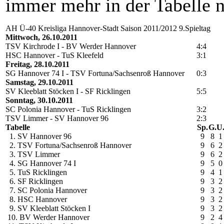
immer mehr in der Tabelle n
AH Ü-40 Kreisliga Hannover-Stadt Saison 2011/2012 9.Spieltag
Mittwoch, 26.10.2011
TSV Kirchrode I - BV Werder Hannover
4:4
HSC Hannover - TuS Kleefeld
3:1
Freitag, 28.10.2011
SG Hannover 74 I - TSV Fortuna/Sachsenroß Hannover
0:3
Samstag, 29.10.2011
SV Kleeblatt Stöcken I - SF Ricklingen
5:5
Sonntag, 30.10.2011
SC Polonia Hannover - TuS Ricklingen
3:2
TSV Limmer - SV Hannover 96
2:3
Tabelle
Sp.
G.
U
1. SV Hannover 96
9
8
1
2. TSV Fortuna/Sachsenroß Hannover
9
6
2
3. TSV Limmer
9
6
2
4. SG Hannover 74 I
9
5
0
5. TuS Ricklingen
9
4
1
6. SF Ricklingen
9
3
2
7. SC Polonia Hannover
9
3
2
8. HSC Hannover
9
3
2
9. SV Kleeblatt Stöcken I
9
3
2
10. BV Werder Hannover
9
2
4