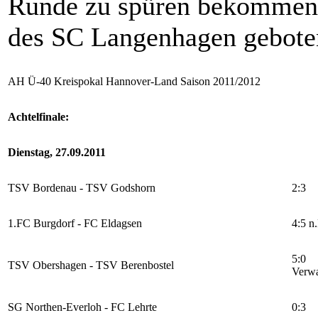
Runde zu spüren bekommen, d
des SC Langenhagen gebote
AH Ü-40 Kreispokal Hannover-Land Saison 2011/2012
Achtelfinale:
Dienstag, 27.09.2011
TSV Bordenau - TSV Godshorn
2:3
1.FC Burgdorf - FC Eldagsen
4:5 n
5:0
TSV Obershagen - TSV Berenbostel
Verwa
SG Northen-Everloh - FC Lehrte
0:3