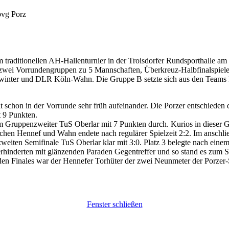
pvg Porz
ditionellen AH-Hallenturnier in der Troisdorfer Rundsporthalle am v
n zwei Vorrundengruppen zu 5 Mannschaften, Überkreuz-Halbfinalspielen
gswinter und DLR Köln-Wahn. Die Gruppe B setzte sich aus den Teams
schon in der Vorrunde sehr früh aufeinander. Die Porzer entschieden di
 9 Punkten.
Gruppenzweiter TuS Oberlar mit 7 Punkten durch. Kurios in dieser Gru
ischen Hennef und Wahn endete nach regulärer Spielzeit 2:2. Im anschl
 zweiten Semifinale TuS Oberlar klar mit 3:0. Platz 3 belegte nach e
rhinderten mit glänzenden Paraden Gegentreffer und so stand es zum 
en Finales war der Hennefer Torhüter der zwei Neunmeter der Porzer-S
Fenster schließen