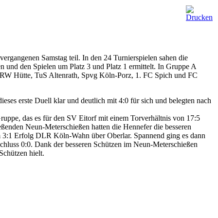
ergangenen Samstag teil. In den 24 Turnierspielen sahen die
 und den Spielen um Platz 3 und Platz 1 ermittelt. In Gruppe A
 RW Hütte, TuS Altenrath, Spvg Köln-Porz, 1. FC Spich und FC
eses erste Duell klar und deutlich mit 4:0 für sich und belegten nach
ppe, das es für den SV Eitorf mit einem Torverhältnis von 17:5
ießenden Neun-Meterschießen hatten die Hennefer die besseren
inem 3:1 Erfolg DLR Köln-Wahn über Oberlar. Spannend ging es dann
Schluss 0:0. Dank der besseren Schützen im Neun-Meterschießen
chützen hielt.