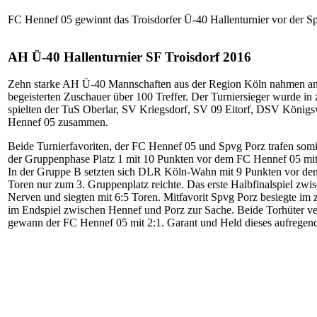
FC Hennef 05 gewinnt das Troisdorfer Ü-40 Hallenturnier vor der S
AH Ü-40 Hallenturnier SF Troisdorf 2016
Zehn starke AH Ü-40 Mannschaften aus der Region Köln nahmen am tra
begeisterten Zuschauer über 100 Treffer. Der Turniersieger wurde i
spielten der TuS Oberlar, SV Kriegsdorf, SV 09 Eitorf, DSV Köni
Hennef 05 zusammen.
Beide Turnierfavoriten, der FC Hennef 05 und Spvg Porz trafen somit 
der Gruppenphase Platz 1 mit 10 Punkten vor dem FC Hennef 05 mit
In der Gruppe B setzten sich DLR Köln-Wahn mit 9 Punkten vor dem 
Toren nur zum 3. Gruppenplatz reichte. Das erste Halbfinalspiel zw
Nerven und siegten mit 6:5 Toren. Mitfavorit Spvg Porz besiegte im
im Endspiel zwischen Hennef und Porz zur Sache. Beide Torhüter ve
gewann der FC Hennef 05 mit 2:1. Garant und Held dieses aufregend