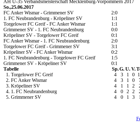
AH Ü-35 Verbandsmeisterschaft Mecklenburg-Vorpommern 2017
So.,25.06.2017
FC Anker Wismar - Grimmener SV
2:0
1. FC Neubrandenburg - Kröpeliner SV
1:1
Torgelower FC Greif - FC Anker Wismar
1:1
Grimmener SV - 1. FC Neubrandenburg
0:0
Kröpeliner SV - Torgelower FC Greif
0:1
FC Anker Wismar - 1. FC Neubrandenburg
2:0
Torgelower FC Greif - Grimmener SV
3:1
Kröpeliner SV - FC Anker Wismar
0:2
1. FC Neubrandenburg - Torgelower FC Greif
1:5
Grimmener SV - Kröpeliner SV
0:1
Tabelle
Sp.
G.
U.
V.
T
1. Torgelower FC Greif
4
3
1
0
1
2. FC Anker Wismar
4
3
1
0
3. Kröpeliner SV
4
1
1
2
4. 1. FC Neubrandenburg
4
0
2
2
5. Grimmener SV
4
0
1
3
F