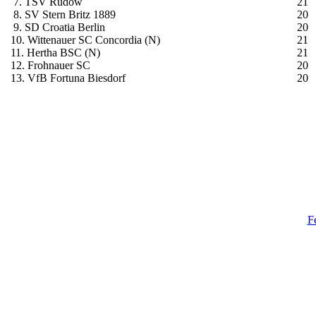
7. TSV Rudow
21
8. SV Stern Britz 1889
20
9. SD Croatia Berlin
20
10. Wittenauer SC Concordia (N)
21
11. Hertha BSC (N)
21
12. Frohnauer SC
20
13. VfB Fortuna Biesdorf
20
F