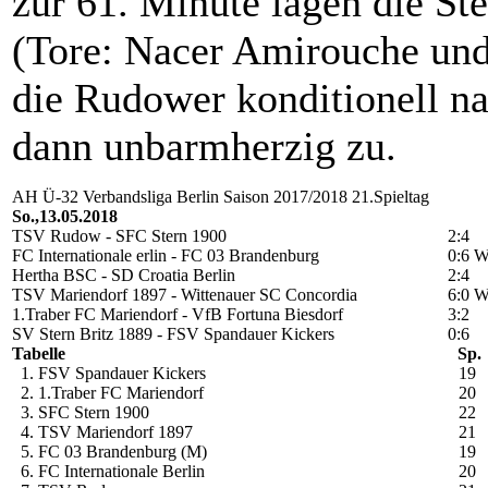
zur 61. Minute lagen die Ste
(Tore: Nacer Amirouche und
die Rudower konditionell nac
dann unbarmherzig zu.
AH Ü-32 Verbandsliga Berlin Saison 2017/2018 21.Spieltag
So.,13.05.2018
TSV Rudow - SFC Stern 1900
2:4
FC Internationale erlin - FC 03 Brandenburg
0:6 
Hertha BSC - SD Croatia Berlin
2:4
TSV Mariendorf 1897 - Wittenauer SC Concordia
6:0 
1.Traber FC Mariendorf - VfB Fortuna Biesdorf
3:2
SV Stern Britz 1889 - FSV Spandauer Kickers
0:6
Tabelle
Sp.
1. FSV Spandauer Kickers
19
2. 1.Traber FC Mariendorf
20
3. SFC Stern 1900
22
4. TSV Mariendorf 1897
21
5. FC 03 Brandenburg (M)
19
6. FC Internationale Berlin
20