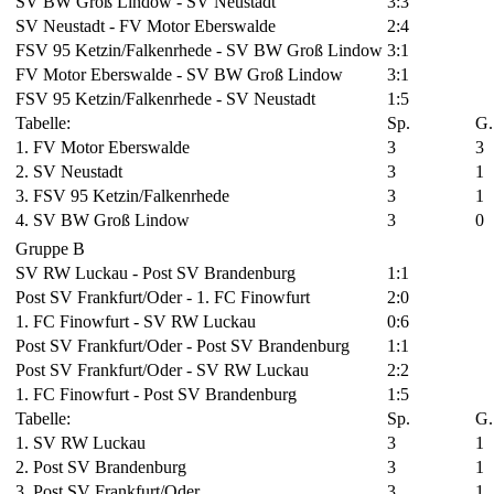
SV BW Groß Lindow - SV Neustadt
3:3
SV Neustadt - FV Motor Eberswalde
2:4
FSV 95 Ketzin/Falkenrhede - SV BW Groß Lindow
3:1
FV Motor Eberswalde - SV BW Groß Lindow
3:1
FSV 95 Ketzin/Falkenrhede - SV Neustadt
1:5
Tabelle:
Sp.
G.
1. FV Motor Eberswalde
3
3
2. SV Neustadt
3
1
3. FSV 95 Ketzin/Falkenrhede
3
1
4. SV BW Groß Lindow
3
0
Gruppe B
SV RW Luckau - Post SV Brandenburg
1:1
Post SV Frankfurt/Oder - 1. FC Finowfurt
2:0
1. FC Finowfurt - SV RW Luckau
0:6
Post SV Frankfurt/Oder - Post SV Brandenburg
1:1
Post SV Frankfurt/Oder - SV RW Luckau
2:2
1. FC Finowfurt - Post SV Brandenburg
1:5
Tabelle:
Sp.
G.
1. SV RW Luckau
3
1
2. Post SV Brandenburg
3
1
3. Post SV Frankfurt/Oder
3
1