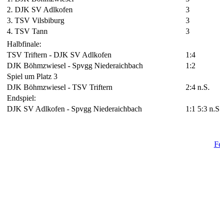
2. DJK SV Adlkofen
3
3. TSV Vilsbiburg
3
4. TSV Tann
3
Halbfinale:
TSV Triftern - DJK SV Adlkofen
1:4
DJK Böhmzwiesel - Spvgg Niederaichbach
1:2
Spiel um Platz 3
DJK Böhmzwiesel - TSV Triftern
2:4 n.S.
Endspiel:
DJK SV Adlkofen - Spvgg Niederaichbach
1:1 5:3 n.S
F