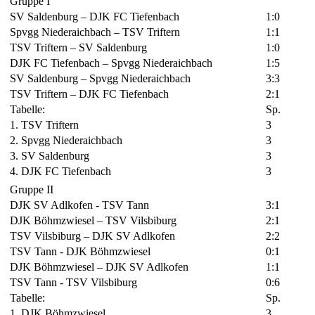
Gruppe I
SV Saldenburg – DJK FC Tiefenbach
1:0
Spvgg Niederaichbach – TSV Triftern
1:1
TSV Triftern – SV Saldenburg
1:0
DJK FC Tiefenbach – Spvgg Niederaichbach
1:5
SV Saldenburg – Spvgg Niederaichbach
3:3
TSV Triftern – DJK FC Tiefenbach
2:1
Tabelle:
Sp.
1. TSV Triftern
3
2. Spvgg Niederaichbach
3
3. SV Saldenburg
3
4. DJK FC Tiefenbach
3
Gruppe II
DJK SV Adlkofen - TSV Tann
3:1
DJK Böhmzwiesel – TSV Vilsbiburg
2:1
TSV Vilsbiburg – DJK SV Adlkofen
2:2
TSV Tann - DJK Böhmzwiesel
0:1
DJK Böhmzwiesel – DJK SV Adlkofen
1:1
TSV Tann - TSV Vilsbiburg
0:6
Tabelle:
Sp.
1. DJK Böhmzwiesel
3