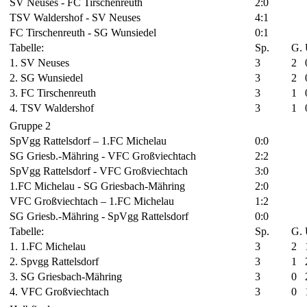
SV Neuses - FC Tirschenreuth
2:0
TSV Waldershof - SV Neuses
4:1
FC Tirschenreuth - SG Wunsiedel
0:1
Tabelle:
Sp.
G.
1. SV Neuses
3
2
2. SG Wunsiedel
3
2
3. FC Tirschenreuth
3
1
4. TSV Waldershof
3
1
Gruppe 2
SpVgg Rattelsdorf – 1.FC Michelau
0:0
SG Griesb.-Mähring - VFC Großviechtach
2:2
SpVgg Rattelsdorf - VFC Großviechtach
3:0
1.FC Michelau - SG Griesbach-Mähring
2:0
VFC Großviechtach – 1.FC Michelau
1:2
SG Griesb.-Mähring - SpVgg Rattelsdorf
0:0
Tabelle:
Sp.
G.
1. 1.FC Michelau
3
2
2. Spvgg Rattelsdorf
3
1
3. SG Griesbach-Mähring
3
0
4. VFC Großviechtach
3
0