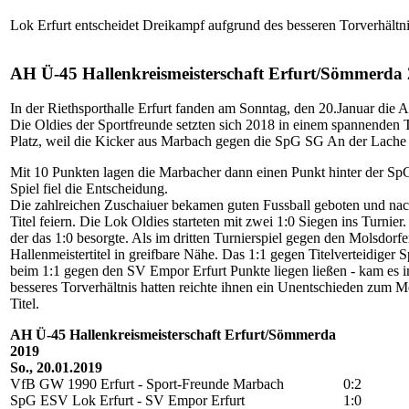
Lok Erfurt entscheidet Dreikampf aufgrund des besseren Torverhältnis
AH Ü-45 Hallenkreismeisterschaft Erfurt/Sömmerda
In der Riethsporthalle Erfurt fanden am Sonntag, den 20.Januar die 
Die Oldies der Sportfreunde setzten sich 2018 in einem spannenden T
Platz, weil die Kicker aus Marbach gegen die SpG SG An der Lache 
Mit 10 Punkten lagen die Marbacher dann einen Punkt hinter der Sp
Spiel fiel die Entscheidung.
Die zahlreichen Zuschaiuer bekamen guten Fussball geboten und nac
Titel feiern. Die Lok Oldies starteten mit zwei 1:0 Siegen ins Turn
der das 1:0 besorgte. Als im dritten Turnierspiel gegen den Molsdorf
Hallenmeistertitel in greifbare Nähe. Das 1:1 gegen Titelverteidige
beim 1:1 gegen den SV Empor Erfurt Punkte liegen ließen - kam es i
besseres Torverhältnis hatten reichte ihnen ein Unentschieden zum Me
Titel.
AH Ü-45 Hallenkreismeisterschaft Erfurt/Sömmerda
2019
So., 20.01.2019
VfB GW 1990 Erfurt - Sport-Freunde Marbach
0:2
SpG ESV Lok Erfurt - SV Empor Erfurt
1:0