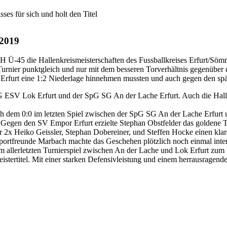
ses für sich und holt den Titel
 2019
AH Ü-45 die Hallenkreismeisterschaften des Fussballkreises Erfurt/Sömm
urnier punktgleich und nur mit dem besseren Torverhältnis gegenüber d
Erfurt eine 1:2 Niederlage hinnehmen mussten und auch gegen den spä
G ESV Lok Erfurt und der SpG SG An der Lache Erfurt. Auch die Hallen
h dem 0:0 im letzten Spiel zwischen der SpG SG An der Lache Erfurt
ier. Gegen den SV Empor Erfurt erzielte Stephan Obstfelder das golden
er 2x Heiko Geissler, Stephan Dobereiner, und Steffen Hocke einen klar
r Sportfreunde Marbach machte das Geschehen plötzlich noch einmal in
m allerletzten Turnierspiel zwischen An der Lache und Lok Erfurt zum 
istertitel. Mit einer starken Defensivleistung und einem herrausragend