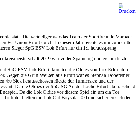
erda statt. Titelverteidiger war das Team der Sportfreunde Marbach.
en FC Union Erfurt durch. In diesem Jahr reichte es nur zum dritten
teren Sieger SpG ESV Lok Erfurt nur ein 1:1 heraussprang.
kreismeisterschaft 2019 war voller Spannung und erst im letzten
 und SpG ESV Lok Erfurt, konnten die Oldies von Lok Erfurt den
e Tor. Gegen die Grün-Weißen aus Erfurt war es Stephan Dobereiner
en 4:0 Sieg herausschossen rückte der Turniersieg und der
teressant. Da die Oldies der SpG SG An der Lache Erfurt überraschend
Endspiel. Da die Lok Oldies vor diesem Spiel ein um ein Tor
en Torhüter hielten die Lok Old Boys das 0:0 und sicherten sich den