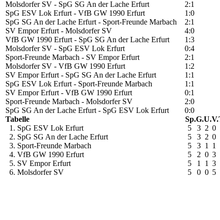
Molsdorfer SV - SpG SG An der Lache Erfurt
2:1
SpG ESV Lok Erfurt - VfB GW 1990 Erfurt
1:0
SpG SG An der Lache Erfurt - Sport-Freunde Marbach
2:1
SV Empor Erfurt - Molsdorfer SV
4:0
VfB GW 1990 Erfurt - SpG SG An der Lache Erfurt
1:3
Molsdorfer SV - SpG ESV Lok Erfurt
0:4
Sport-Freunde Marbach - SV Empor Erfurt
2:1
Molsdorfer SV - VfB GW 1990 Erfurt
1:2
SV Empor Erfurt - SpG SG An der Lache Erfurt
1:1
SpG ESV Lok Erfurt - Sport-Freunde Marbach
1:1
SV Empor Erfurt - VfB GW 1990 Erfurt
0:1
Sport-Freunde Marbach - Molsdorfer SV
2:0
SpG SG An der Lache Erfurt - SpG ESV Lok Erfurt
0:0
Tabelle
Sp.
G.
U.
V.
1. SpG ESV Lok Erfurt
5
3
2
0
2. SpG SG An der Lache Erfurt
5
3
2
0
3. Sport-Freunde Marbach
5
3
1
1
4. VfB GW 1990 Erfurt
5
2
0
3
5. SV Empor Erfurt
5
1
1
3
6. Molsdorfer SV
5
0
0
5