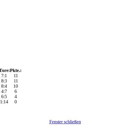
Tore:
Pkte.:
7:1
11
8:3
11
8:4
10
4:7
6
6:5
4
1:14
0
Fenster schließen