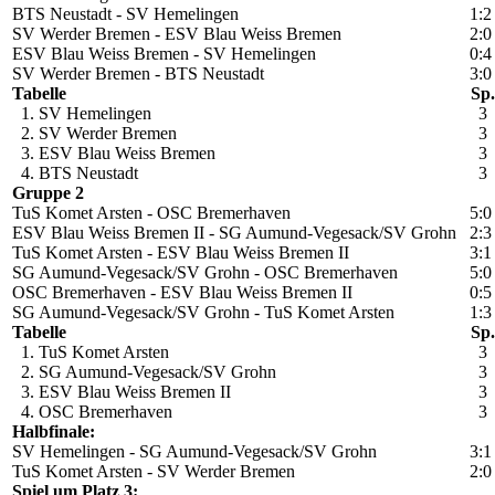
BTS Neustadt - SV Hemelingen
1:2
SV Werder Bremen - ESV Blau Weiss Bremen
2:0
ESV Blau Weiss Bremen - SV Hemelingen
0:4
SV Werder Bremen - BTS Neustadt
3:0
Tabelle
Sp.
1. SV Hemelingen
3
2. SV Werder Bremen
3
3. ESV Blau Weiss Bremen
3
4. BTS Neustadt
3
Gruppe 2
TuS Komet Arsten - OSC Bremerhaven
5:0
ESV Blau Weiss Bremen II - SG Aumund-Vegesack/SV Grohn
2:3
TuS Komet Arsten - ESV Blau Weiss Bremen II
3:1
SG Aumund-Vegesack/SV Grohn - OSC Bremerhaven
5:0
OSC Bremerhaven - ESV Blau Weiss Bremen II
0:5
SG Aumund-Vegesack/SV Grohn - TuS Komet Arsten
1:3
Tabelle
Sp.
1. TuS Komet Arsten
3
2. SG Aumund-Vegesack/SV Grohn
3
3. ESV Blau Weiss Bremen II
3
4. OSC Bremerhaven
3
Halbfinale:
SV Hemelingen - SG Aumund-Vegesack/SV Grohn
3:1
TuS Komet Arsten - SV Werder Bremen
2:0
Spiel um Platz 3: