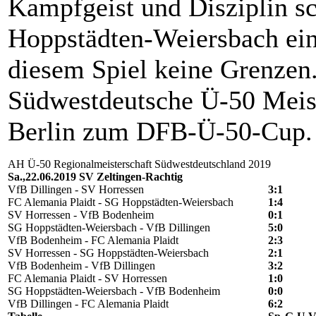
Kampfgeist und Disziplin s
Hoppstädten-Weiersbach ein
diesem Spiel keine Grenzen.
Südwestdeutsche Ü-50 Meis
Berlin zum DFB-Ü-50-Cup.
AH Ü-50 Regionalmeisterschaft Südwestdeutschland 2019
Sa.,22.06.2019 SV Zeltingen-Rachtig
VfB Dillingen - SV Horressen
3:1
FC Alemania Plaidt - SG Hoppstädten-Weiersbach
1:4
SV Horressen - VfB Bodenheim
0:1
SG Hoppstädten-Weiersbach - VfB Dillingen
5:0
VfB Bodenheim - FC Alemania Plaidt
2:3
SV Horressen - SG Hoppstädten-Weiersbach
2:1
VfB Bodenheim - VfB Dillingen
3:2
FC Alemania Plaidt - SV Horressen
1:0
SG Hoppstädten-Weiersbach - VfB Bodenheim
0:0
VfB Dillingen - FC Alemania Plaidt
6:2