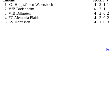
Tabelle
Sp.
G.
U.
V
1. SG Hoppstädten-Weiersbach
4
2
1
1
2. VfB Bodenheim
4
2
1
1
3. VfB Dillingen
4
2
0
2
4. FC Alemania Plaidt
4
2
0
2
5. SV Horressen
4
1
0
3
F