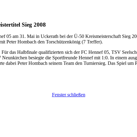
tertitel Sieg 2008
 05 am 31. Mai in Uckerath bei der Ü-50 Kreismeisterschaft Sieg 2008
mit Peter Hombach den Torschützenkönig (7 Treffer).
l. Für das Halbfinale qualifizierten sich der FC Hennef 05, TSV Seel
Neunkirchen besiegte die Sportfreunde Hennef mit 1:0. In einem ausge
erte dabei Peter Hombach seinem Team den Turniersieg. Das Spiel um P
Fenster schließen