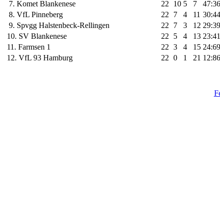
7. Komet Blankenese
22
10
5
7
47:3
8. VfL Pinneberg
22
7
4
11
30:4
9. Spvgg Halstenbeck-Rellingen
22
7
3
12
29:3
10. SV Blankenese
22
5
4
13
23:4
11. Farmsen 1
22
3
4
15
24:6
12. VfL 93 Hamburg
22
0
1
21
12:8
F