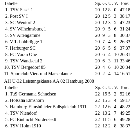
Tabelle
Sp.
G.
U.
V.
Tore:
1. TSV Sasel 1
20
12
8
0
47:1
2. Post SV I
20
12
5
3
38:1
3. SC Wentorf 2
20
12
3
5
47:2
4. SV Wilhelmsburg 1
20
9
5
6
31:2
5. SV Altengamme
20
9
3
8
30:3
6. VfL Lohbrügge 1
20
7
4
9
26:3
7. Harburger SC
20
6
5
9
37:3
8. FC Voran Ohe
20
6
4
10
26:3
9. TSV Wandsetal 2
20
6
3
11
33:4
10. TSV Bergedorf 85
20
4
6
10
20:3
11. Sportclub Vier- und Marschlande
20
2
4
14
16:5
AH Ü-32 Leistungsklasse AA 02 Hamburg 2008
Tabelle
Sp.
G.
U.
V.
Tore:
1. TuS Germania Schnelsen
22
15
5
2
52:1
2. Holsatia Elmshorn
22
15
3
4
59:1
3. Hamburg Eimsbütteler Ballspielclub 1911
22
12
6
4
48:2
4. TSV Niendorf
22
13
2
7
49:2
5. FC Eintracht Norderstedt
22
11
5
6
49:2
6. TSV Holm 1910
22
12
2
8
38:3