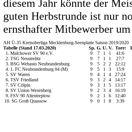
diesem Jahr könnte der Meis
guten Herbstrunde ist nur n
ernsthafter Mitbewerber um 
AH Ü-35 Kreisoberliga Mecklenburg-Seenplatte Saison 2019/2020
Tabelle (Stand 17.03.2020)
Sp.
G.
U.
V.
Tore:
1. Malchower SV 90 e.V.
9
7
1
1
41:6
2. TSG Neustrelitz
9
7
1
1
27:7
3. BSG Webasto Neubrandenburg
9
5
2
2
22:12
4. 1. FC Neubrandenburg 04 (M)
9
5
1
3
15:9
5. SV Waren
9
4
1
4
27:24
6. TSV Friedland
9
3
2
4
14:17
7. SV Cölpin
9
3
1
5
13:17
8. SV Union Wesenberg
9
2
3
4
16:19
9. FSV 90 Altentreptow
9
2
1
6
12:40
10. SG Groß Quassow
9
0
1
8
3:39