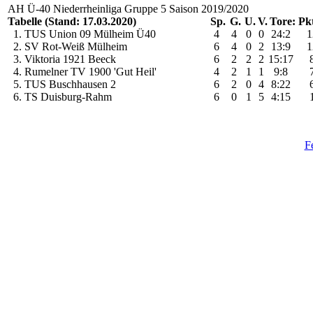
AH Ü-40 Niederrheinliga Gruppe 5 Saison 2019/2020
Tabelle (Stand: 17.03.2020)
Sp.
G.
U.
V.
Tore:
Pkt
1. TUS Union 09 Mülheim Ü40
4
4
0
0
24:2
1
2. SV Rot-Weiß Mülheim
6
4
0
2
13:9
1
3. Viktoria 1921 Beeck
6
2
2
2
15:17
4. Rumelner TV 1900 'Gut Heil'
4
2
1
1
9:8
5. TUS Buschhausen 2
6
2
0
4
8:22
6. TS Duisburg-Rahm
6
0
1
5
4:15
F