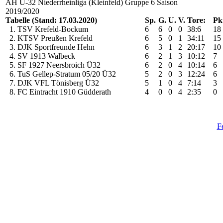
AH Ü-32 Niederrheinliga (Kleinfeld) Gruppe 6 Saison
2019/2020
Tabelle (Stand: 17.03.2020)
Sp.
G.
U.
V.
Tore:
Pkt
1. TSV Krefeld-Bockum
6
6
0
0
38:6
18
2. KTSV Preußen Krefeld
6
5
0
1
34:11
15
3. DJK Sportfreunde Hehn
6
3
1
2
20:17
10
4. SV 1913 Walbeck
6
2
1
3
10:12
7
5. SF 1927 Neersbroich Ü32
6
2
0
4
10:14
6
6. TuS Gellep-Stratum 05/20 Ü32
5
2
0
3
12:24
6
7. DJK VFL Tönisberg Ü32
5
1
0
4
7:14
3
8. FC Eintracht 1910 Güdderath
4
0
0
4
2:35
0
F