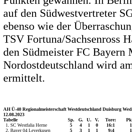
Punkten gewannen. In Berlin
auf den Südwestvertreter SG
ebenso wie der Überraschun
TSV Fortuna/Sachsenross Ha
den Südmeister FC Bayern M
Nordostdeutschland wird a
ermittelt.
AH Ü-40 Regionalmeisterschaft Westdeutschland Duisburg We
12.08.2023
Tabelle
Sp.
G.
U.
V.
Tore:
Pkt
1. SC Westfalia Herne
5
4
1
0
16:1
1
2. Bayer 04 Leverkusen
5
3
1
1
9:4
1