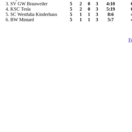
3. SV GW Brauweiler
5
2
0
3
4:10
4. KSC Tesla
5
2
0
3
5:19
5. SC Westfalia Kinderhaus
5
1
1
3
8:6
6. BW Mintard
5
1
1
3
5:7
F