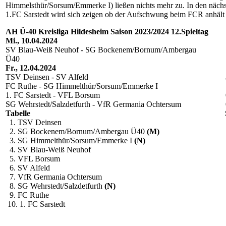
Himmelsthür/Sorsum/Emmerke I) ließen nichts mehr zu. In den n
1.FC Sarstedt wird sich zeigen ob der Aufschwung beim FCR anhält 
AH Ü-40 Kreisliga Hildesheim Saison 2023/2024 12.Spieltag
Mi., 10.04.2024
SV Blau-Weiß Neuhof - SG Bockenem/Bornum/Ambergau
Ü40
Fr., 12.04.2024
TSV Deinsen - SV Alfeld
FC Ruthe - SG Himmelthür/Sorsum/Emmerke I
1. FC Sarstedt - VFL Borsum
SG Wehrstedt/Salzdetfurth - VfR Germania Ochtersum
Tabelle
1. TSV Deinsen
2. SG Bockenem/Bornum/Ambergau Ü40
(M)
3. SG Himmelthür/Sorsum/Emmerke I
(N)
4. SV Blau-Weiß Neuhof
5. VFL Borsum
6. SV Alfeld
7. VfR Germania Ochtersum
8. SG Wehrstedt/Salzdetfurth
(N)
9. FC Ruthe
10. 1. FC Sarstedt