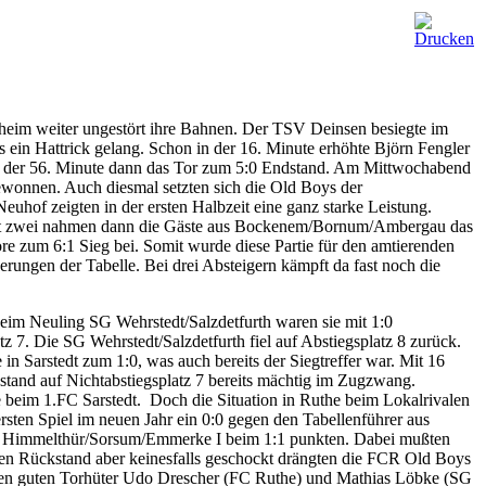
eim weiter ungestört ihre Bahnen. Der TSV Deinsen besiegte im
ein Hattrick gelang. Schon in der 16. Minute erhöhte Björn Fengler
e in der 56. Minute dann das Tor zum 5:0 Endstand. Am Mittwochabend
onnen. Auch diesmal setzten sich die Old Boys der
euhof zeigten in der ersten Halbzeit eine ganz starke Leistung.
hnitt zwei nahmen dann die Gäste aus Bockenem/Bornum/Ambergau das
re zum 6:1 Sieg bei. Somit wurde diese Partie für den amtierenden
erungen der Tabelle. Bei drei Absteigern kämpft da fast noch die
Beim Neuling SG Wehrstedt/Salzdetfurth waren sie mit 1:0
 7. Die SG Wehrstedt/Salzdetfurth fiel auf Abstiegsplatz 8 zurück.
in Sarstedt zum 1:0, was auch bereits der Siegtreffer war. Mit 16
kstand auf Nichtabstiegsplatz 7 bereits mächtig im Zugzwang.
 beim 1.FC Sarstedt. Doch die Situation in Ruthe beim Lokalrivalen
 ersten Spiel im neuen Jahr ein 0:0 gegen den Tabellenführer aus
 SG Himmelthür/Sorsum/Emmerke I beim 1:1 punkten. Dabei mußten
sen Rückstand aber keinesfalls geschockt drängten die FCR Old Boys
eiden guten Torhüter Udo Drescher (FC Ruthe) und Mathias Löbke (SG