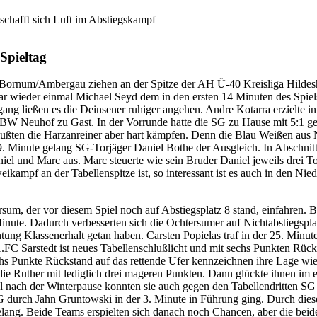
chafft sich Luft im Abstiegskampf
Spieltag
ornum/Ambergau ziehen an der Spitze der AH Ü-40 Kreisliga Hildesh
 wieder einmal Michael Seyd dem in den ersten 14 Minuten des Spiels 
hgang ließen es die Deinsener ruhiger angehen. Andre Kotarra erzielt
Neuhof zu Gast. In der Vorrunde hatte die SG zu Hause mit 5:1 gew
mußten die Harzanreiner aber hart kämpfen. Denn die Blau Weißen aus N
 19. Minute gelang SG-Torjäger Daniel Bothe der Ausgleich. In Absc
iel und Marc aus. Marc steuerte wie sein Bruder Daniel jeweils drei To
kampf an der Tabellenspitze ist, so interessant ist es auch in den Nied
um, der vor diesem Spiel noch auf Abstiegsplatz 8 stand, einfahren. 
nute. Dadurch verbesserten sich die Ochtersumer auf Nichtabstiegsplatz
ng Klassenerhalt getan haben. Carsten Popielas traf in der 25. Minute 
1.FC Sarstedt ist neues Tabellenschlußlicht und mit sechs Punkten Rüc
hs Punkte Rückstand auf das rettende Ufer kennzeichnen ihre Lage wie
ten die Ruther mit lediglich drei mageren Punkten. Dann glückte ihnen im
iel nach der Winterpause konnten sie auch gegen den Tabellendritten
SG durch Jahn Gruntowski in der 3. Minute in Führung ging. Durch die
 gelang. Beide Teams erspielten sich danach noch Chancen, aber die b