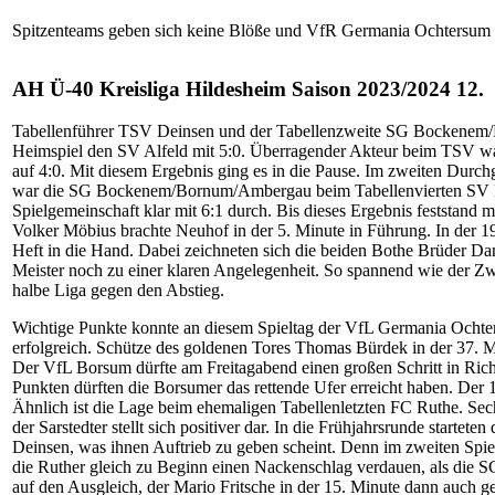
Spitzenteams geben sich keine Blöße und VfR Germania Ochtersum s
AH Ü-40 Kreisliga Hildesheim Saison 2023/2024 12. 
Tabellenführer TSV Deinsen und der Tabellenzweite SG Bockenem/B
Heimspiel den SV Alfeld mit 5:0. Überragender Akteur beim TSV war
auf 4:0. Mit diesem Ergebnis ging es in die Pause. Im zweiten Durc
war die SG Bockenem/Bornum/Ambergau beim Tabellenvierten SV BW 
Spielgemeinschaft klar mit 6:1 durch. Bis dieses Ergebnis feststand 
Volker Möbius brachte Neuhof in der 5. Minute in Führung. In der
Heft in die Hand. Dabei zeichneten sich die beiden Bothe Brüder Dan
Meister noch zu einer klaren Angelegenheit. So spannend wie der Zwei
halbe Liga gegen den Abstieg.
Wichtige Punkte konnte an diesem Spieltag der VfL Germania Ochters
erfolgreich. Schütze des goldenen Tores Thomas Bürdek in der 37. Mi
Der VfL Borsum dürfte am Freitagabend einen großen Schritt in Richtu
Punkten dürften die Borsumer das rettende Ufer erreicht haben. Der 
Ähnlich ist die Lage beim ehemaligen Tabellenletzten FC Ruthe. Sec
der Sarstedter stellt sich positiver dar. In die Frühjahrsrunde starte
Deinsen, was ihnen Auftrieb zu geben scheint. Denn im zweiten Sp
die Ruther gleich zu Beginn einen Nackenschlag verdauen, als die 
auf den Ausgleich, der Mario Fritsche in der 15. Minute dann auch