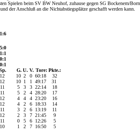
ächsten Spielen beim SV BW Neuhof, zuhause gegen SG Bockenem/Bo
und der Anschluß an die Nichtabstiegsplätze geschafft werden kann.
1:6
5:0
1:1
0:1
0:1
Sp.
G.
U.
V.
Tore:
Pkte.:
12
10
2
0
60:18
32
12
10
1
1
49:17
31
11
5
3
3
22:14
18
11
5
2
4
28:20
17
12
4
4
4
23:20
16
12
4
2
6
18:33
14
11
3
2
6
13:19
11
12
2
3
7
21:45
9
11
0
5
6
12:26
5
10
1
2
7
16:50
5