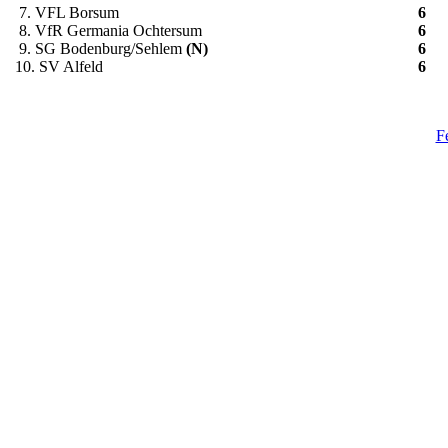
7. VFL Borsum
6
8. VfR Germania Ochtersum
6
9. SG Bodenburg/Sehlem
(N)
6
10. SV Alfeld
6
F