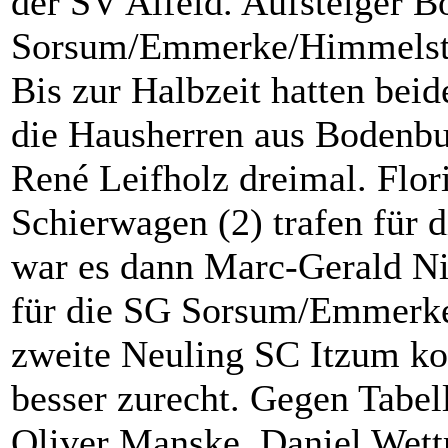
der SV Alfeld. Aufsteiger 
Sorsum/Emmerke/Himmelsthü
Bis zur Halbzeit hatten bei
die Hausherren aus Bodenbu
René Leifholz dreimal. Flor
Schierwagen (2) trafen für 
war es dann Marc-Gerald Nip
für die SG Sorsum/Emmerke/
zweite Neuling SC Itzum k
besser zurecht. Gegen Tabel
Oliver Manske, Daniel Wett