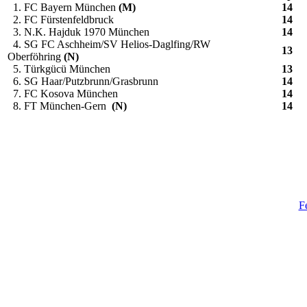
1. FC Bayern München
(M)
14
2. FC Fürstenfeldbruck
14
3. N.K. Hajduk 1970 München
14
4. SG FC Aschheim/SV Helios-Daglfing/RW
13
Oberföhring
(N)
5. Türkgücü München
13
6. SG Haar/Putzbrunn/Grasbrunn
14
7. FC Kosova München
14
8. FT München-Gern
(N)
14
F