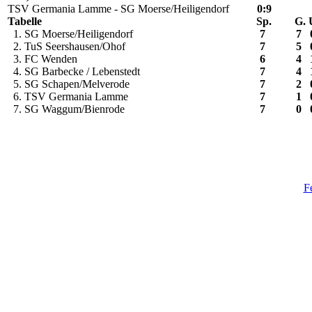
TSV Germania Lamme - SG Moerse/Heiligendorf
0:9
Tabelle
Sp.
G.
1. SG Moerse/Heiligendorf
7
7
2. TuS Seershausen/Ohof
7
5
3. FC Wenden
6
4
4. SG Barbecke / Lebenstedt
7
4
5. SG Schapen/Melverode
7
2
6. TSV Germania Lamme
7
1
7. SG Waggum/Bienrode
7
0
F