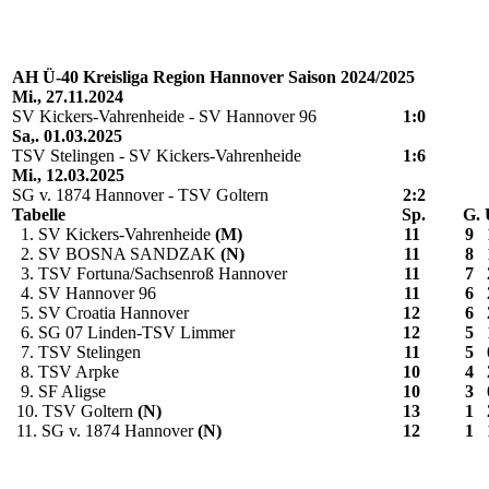
AH Ü-40 Kreisliga Region Hannover Saison 2024/2025
Mi., 27.11.2024
SV Kickers-Vahrenheide - SV Hannover 96
1:0
Sa,. 01.03.2025
TSV Stelingen - SV Kickers-Vahrenheide
1:6
Mi., 12.03.2025
SG v. 1874 Hannover - TSV Goltern
2:2
Tabelle
Sp.
G.
1. SV Kickers-Vahrenheide
(M)
11
9
2. SV BOSNA SANDZAK
(N)
11
8
3. TSV Fortuna/Sachsenroß Hannover
11
7
4. SV Hannover 96
11
6
5. SV Croatia Hannover
12
6
6. SG 07 Linden-TSV Limmer
12
5
7. TSV Stelingen
11
5
8. TSV Arpke
10
4
9. SF Aligse
10
3
10. TSV Goltern
(N)
13
1
11. SG v. 1874 Hannover
(N)
12
1