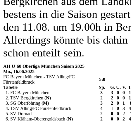
Bergkirchen aus dem Landkr
bestens in die Saison gestar
den 11.08. um 19.00h in Ber
Allerdings könnte bis dahi
schon enteilt sein.
AH-Ü-60 Oberliga München Saison 2025
Mo., 16.06.2025
FC Bayern München - TSV Alling/FC
5:0
Fürstenfeldbruck
Tabelle
Sp.
G.
U.
V.
T
1. FC Bayern München
3
3
0
0
1
2. TSV Bergkirchen
(N)
2
2
0
0
1
3. SG Oberföhring
(M)
3
2
0
1
4. TSV Alling/FC Fürstenfeldbruck
4
1
0
3
4
5. SV Dornach
2
0
0
2
6. SV Kläham-Oberergoldsbach
(N)
2
0
0
2
4