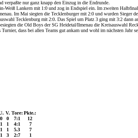
nd verpaßte nur ganz knapp den Einzug in die Endrunde.
n-Weiß Lankern mit 1:0 und zog in Endspiel ein. Im zweiten Halbfina
enau. Im Mai siegten die Tecklenburger mit 2:0 und wurden Sieger de
uswahl Tecklenburg mit 2:0. Das Spiel um Platz 3 ging mit 3:2 dann
iegten die Old Boys der SG Heidetal/Ilmenau die Kreisauswahl Recklin
es Turnier, dass bei allen Teams gut ankam und wohl im nächsten Jahr s
U.
V.
Tore:
Pkte.:
0
0
7:1
12
1
1
4:1
7
1
1
5.3
7
1
3
2:7
1