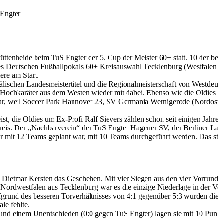
 Engter
üttenheide beim TuS Engter der 5. Cup der Meister 60+ statt. 10 der
es Deutschen Fußballpokals 60+ Kreisauswahl Tecklenburg (Westfalen 
ere am Start.
fälischen Landesmeistertitel und die Regionalmeisterschaft von Westd
r Hochkaräter aus dem Westen wieder mit dabei. Ebenso wie die Oldie
war, weil Soccer Park Hannover 23, SV Germania Wernigerode (Nordos
, die Oldies um Ex-Profi Ralf Sievers zählen schon seit einigen Jahr
eis. Der „Nachbarverein“ der TuS Engter Hagener SV, der Berliner La
r mit 12 Teams geplant war, mit 10 Teams durchgeführt werden. Das ste
ietmar Kersten das Geschehen. Mit vier Siegen aus den vier Vorrunde
 Nordwestfalen aus Tecklenburg war es die einzige Niederlage in der 
fgrund des besseren Torverhältnisses von 4:1 gegenüber 5:3 wurden d
le fehlte.
 und einem Unentschieden (0:0 gegen TuS Engter) lagen sie mit 10 Pu