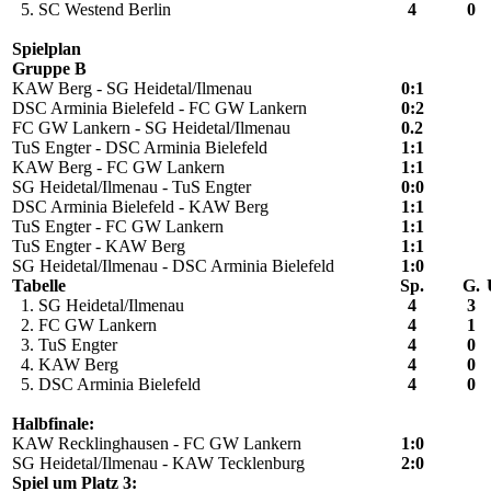
5. SC Westend Berlin
4
0
Spielplan
Gruppe B
KAW Berg - SG Heidetal/Ilmenau
0:1
DSC Arminia Bielefeld - FC GW Lankern
0:2
FC GW Lankern - SG Heidetal/Ilmenau
0.2
TuS Engter - DSC Arminia Bielefeld
1:1
KAW Berg - FC GW Lankern
1:1
SG Heidetal/Ilmenau - TuS Engter
0:0
DSC Arminia Bielefeld - KAW Berg
1:1
TuS Engter - FC GW Lankern
1:1
TuS Engter - KAW Berg
1:1
SG Heidetal/Ilmenau - DSC Arminia Bielefeld
1:0
Tabelle
Sp.
G.
1. SG Heidetal/Ilmenau
4
3
2. FC GW Lankern
4
1
3. TuS Engter
4
0
4. KAW Berg
4
0
5. DSC Arminia Bielefeld
4
0
Halbfinale:
KAW Recklinghausen - FC GW Lankern
1:0
SG Heidetal/Ilmenau - KAW Tecklenburg
2:0
Spiel um Platz 3: