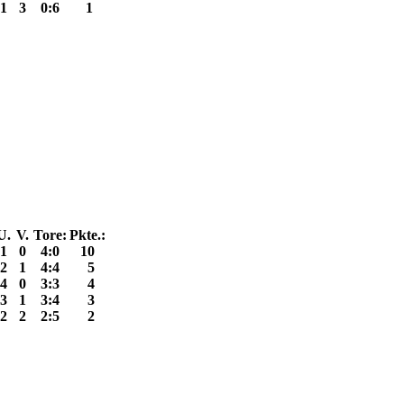
1
3
0:6
1
U.
V.
Tore:
Pkte.:
1
0
4:0
10
2
1
4:4
5
4
0
3:3
4
3
1
3:4
3
2
2
2:5
2