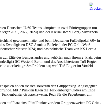
 besten Deutschen Ü-60 Teams kämpften in zwei Fünfergruppen um
Sieger 2021, 2022, 2024) und der Kreisauswahl Berg (Mittelrhein
eutschland gewonnen hatte, und beim Deutschen Fußballpokal 60+ in
s des Zweitligisten DSC Arminia Bielefeld, der FC Grün-Weiß
tdeutscher Meister 2024) und das polnische Team von KS Lechia
en zur Elite des Bundeslandes und gehörten nach ihrem 2. Platz beim
ndesligist SC Westend Berlin und das Ausrichterteam TuS Engter
llte aber kein großes Problem dar, weil TuS Engter im Vorfeld
nspielen holten sie sich souverän den Gruppensieg. Angstgegner
Vorrunde. Mit 7 Punkten lagen die Tecklenburger Oldies am Ende
ie Tecklenburger Gruppenzweiter. Pech für die Paderborner um
nkten auf Platz eins. Fünf Punkte vor dem Gruppenzweiten FC Grün-