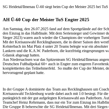
SG Heidetal/Ilmenau Ü-60 siegt beim Cup der Meister 2025 bei TuS
AH Ü-60 Cup der Meister TuS Engter 2025
Am Samstag, den 26.07.2025 fand auf dem Sportgelände auf der Sch
den Einzug in das Halbfinale. Mit dem Seriensieger und Gewinner d
Sieger 2023) waren auch wieder die Champions der vorherigen Turni
Mit der Kreisauswahl Recklinghausen, die in dieser Saison den west
Kelsterbach im Mai Platz 4 unter 20 Teams belegte war ein absolute
Lankern und die K.A.W. Paderborn, die kurzfristig eingesprungen 
Gdansk abgesagt hatten.
Aus Niedersachsen war das Spitzenteam SG Heidetal/Ilmenau angereist
Deutschen Fußballpokal 60+ auch in Engter zum engeren Favoritenkr
komplettierten das Teilnehmerfeld. So mußte der Cup der Meister, de
hervorragend geplant hatte.
In der Gruppe A dominierte das Team aus Recklinghausen um Coach D
Kreisauswahl Tecklenburg wurde dabei auch mit 1:0 besiegt. Für die
punktgleich mit der gut aufgelegten Kreisauswahl aus Paderborn. Au
Teamchef Heinz Rehrmann, dass nur ein Tor zum Einzug ins Halbfina
Die Gruppe B beherrschte die SG Heidetal/Ilmenau. Mit drei Siegen