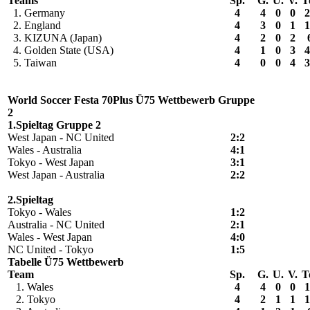
Teams
Sp.
G.
U.
V.
T
1. Germany
4
4
0
0
2
2. England
4
3
0
1
1
3. KIZUNA (Japan)
4
2
0
2
4. Golden State (USA)
4
1
0
3
4
5. Taiwan
4
0
0
4
3
World Soccer Festa 70Plus Ü75 Wettbewerb Gruppe
2
1.Spieltag Gruppe 2
West Japan - NC United
2:2
Wales - Australia
4:1
Tokyo - West Japan
3:1
West Japan - Australia
2:2
2.Spieltag
Tokyo - Wales
1:2
Australia - NC United
2:1
Wales - West Japan
4:0
NC United - Tokyo
1:5
Tabelle Ü75 Wettbewerb
Team
Sp.
G.
U.
V.
T
1. Wales
4
4
0
0
1
2. Tokyo
4
2
1
1
1