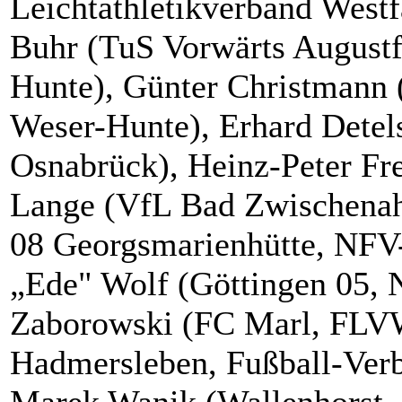
Leichtathletikverband West
Buhr (TuS Vorwärts August
Hunte), Günter Christmann 
Weser-Hunte), Erhard Detel
Osnabrück), Heinz-Peter F
Lange (VfL Bad Zwischenah
08 Georgsmarienhütte, NFV-
„Ede" Wolf (Göttingen 05, 
Zaborowski (FC Marl, FLV
Hadmersleben, Fußball-Verb