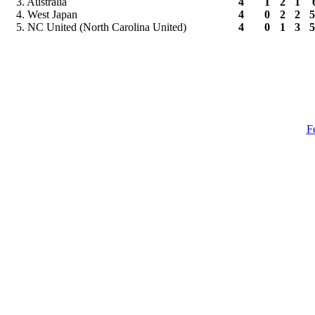
3. Australia
4
1
2
1
4. West Japan
4
0
2
2
5
5. NC United (North Carolina United)
4
0
1
3
5
F