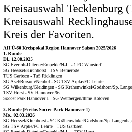
Kreisauswahl Tecklenburg (T
Kreisauswahl Recklinghause
Kreis der Favoriten.
AH Ü-60 Kreispokal Region Hannover Saison 2025/2026
1. Runde
Di., 12.08.2025
SG Everloh-Ditterke/Empelde/N-L. - 1.FC Wunstorf
SG Heessel/Kirchhorst - TSV Bemerode
TUS Garbsen - TuS Ricklingen
SG Asel/Borsum/Neuhof - SG TSV Arpke/FC Lehrte
SG Wilkenburg/Gleidingen - SG Krähenwinkel/Godshorn/Sp. Lang
TSV Horst - SV Hannover 96
Soccer Park Hannover 1 - SG Wettbergen/Ihme-Roloven
2. Runde (Freilos Soccer Park Hannover 1)
Mo., 02.03.2026
SG Heessel/Kirchhorst - SG Krähenwinkel/Godshorn/Sp. Langenha
SG TSV Arpke/FC Lehrte - TUS Garbsen
SG Everloh-Ditterke/Empelde/N-L. - TSV Horst