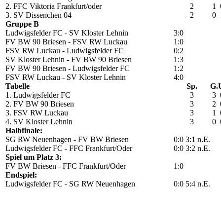
2. FFC Viktoria Frankfurt/oder
2
1
3. SV Dissenchen 04
2
0
Gruppe B
Ludwigsfelder FC - SV Kloster Lehnin
3:0
FV BW 90 Briesen - FSV RW Luckau
1:0
FSV RW Luckau - Ludwigsfelder FC
0:2
SV Kloster Lehnin - FV BW 90 Briesen
1:3
FV BW 90 Briesen - Ludwigsfelder FC
1:2
FSV RW Luckau - SV Kloster Lehnin
4:0
Tabelle
Sp.
G.
1. Ludwigsfelder FC
3
3
2. FV BW 90 Briesen
3
2
3. FSV RW Luckau
3
1
4. SV Kloster Lehnin
3
0
Halbfinale:
SG RW Neuenhagen - FV BW Briesen
0:0 3:1 n.E.
Ludwigsfelder FC - FFC Frankfurt/Oder
0:0 3:2 n.E.
Spiel um Platz 3:
FV BW Briesen - FFC Frankfurt/Oder
1:0
Endspiel:
Ludwigsfelder FC - SG RW Neuenhagen
0:0 5:4 n.E.